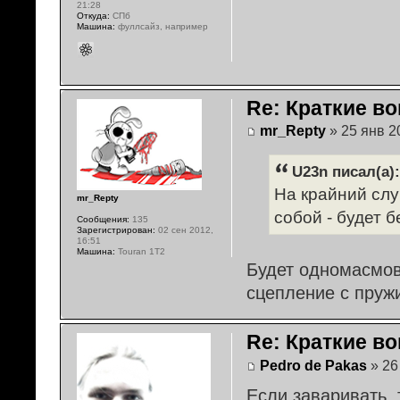
21:28
Откуда:
СПб
Машина:
фуллсайз, например
Re: Краткие во
mr_Repty
» 25 янв 2
U23n писал(а):
На крайний сл
mr_Repty
собой - будет 
Сообщения:
135
Зарегистрирован:
02 сен 2012,
16:51
Машина:
Touran 1T2
Будет одномасмов
сцепление с пруж
Re: Краткие во
Pedro de Pakas
» 26
Если заваривать, 