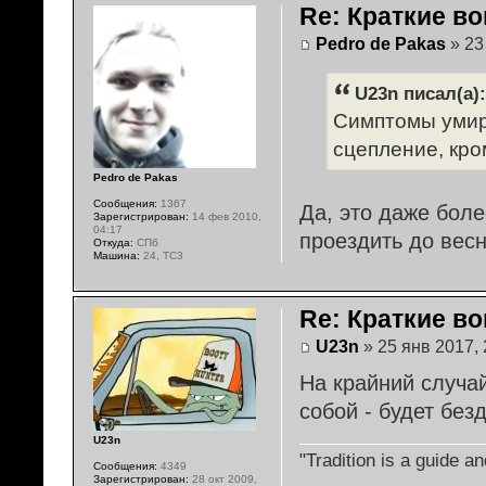
Re: Краткие во
Pedro de Pakas
» 23
U23n писал(а):
Симптомы умир
сцепление, кро
Pedro de Pakas
Сообщения:
1367
Да, это даже бол
Зарегистрирован:
14 фев 2010,
04:17
проездить до вес
Откуда:
СПб
Машина:
24, TC3
Re: Краткие во
U23n
» 25 янв 2017, 
На крайний случа
собой - будет бе
U23n
"Tradition is a guide 
Сообщения:
4349
Зарегистрирован:
28 окт 2009,