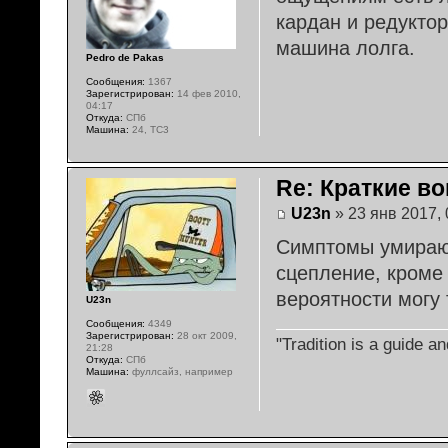
кардан и редуктор 
машина лолга.
Pedro de Pakas
Сообщения:
1367
Зарегистрирован:
14 фев 2010,
04:17
Откуда:
СПб
Машина:
24, TC3
Re: Краткие во
U23n
» 23 янв 2017, 
Симптомы умираю
сцепление, кроме 
вероятности могу 
U23n
Сообщения:
4349
Зарегистрирован:
28 окт 2009,
"Tradition is a guide 
21:28
Откуда:
СПб
Машина:
фуллсайз, например