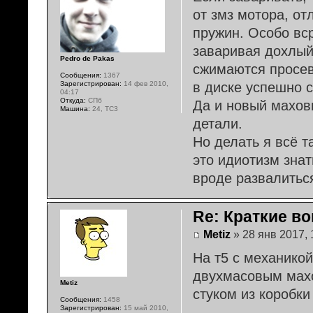
от змз мотора, от
пружин. Особо вс
заваривая дохлы
Pedro de Pakas
сжимаются просев
Сообщения:
1367
в диске успешно 
Зарегистрирован:
14 фев 2010,
04:17
Откуда:
СПб
Да и новый махови
Машина:
24, TC3
детали.
Но делать я всё т
это идиотизм зна
вроде развалиться
Re: Краткие во
Metiz
» 28 янв 2017, 
На т5 с механико
двухмасовым махо
Metiz
стуком из коробки
Сообщения:
1458
Зарегистрирован:
15 май 2010,