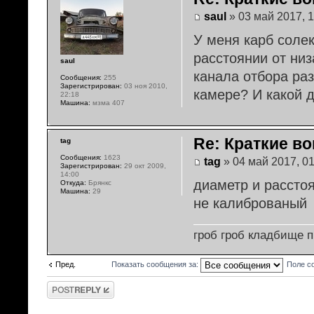
saul
» 03 май 2017, 1
У меня карб соле
расстоянии от ни
saul
канала отбора ра
Сообщения:
255
Зарегистрирован:
03 ноя 2010,
камере? И какой д
22:18
Машина:
мзма 407
Re: Краткие во
tag
Сообщения:
1623
tag
» 04 май 2017, 01
Зарегистрирован:
29 окт 2009,
14:00
диаметр и расстоя
Откуда:
Брянкс
Машина:
29
не калиброваный
гроб гроб кладбище 
Пред.
Показать сообщения за:
Поле с
Ответить