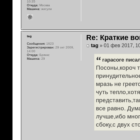
10:35
Откуда:
Москва
Машина:
жигули
Re: Краткие во
tag
Сообщения:
1623
tag
» 01 фев 2017, 1
Зарегистрирован:
29 окт 2009,
14:00
Откуда:
Брянкс
rapacore писал
Машина:
29
Посоны,короч т
принудительное
мразь не греет
чуть тепло,хотя
представить,та
все равно. Дум
лучше,ибо мног
сбоку,с двух ст