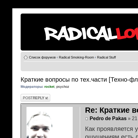
Список форумов
‹
Radical Smoking-Room
‹
Radical Stuff
Краткие вопросы по тех.части [Техно-фл
Модераторы:
rocket
,
psychoz
Ответить
Re: Краткие в
Pedro de Pakas
» 21
Как проявляется 
ощущениям есть л