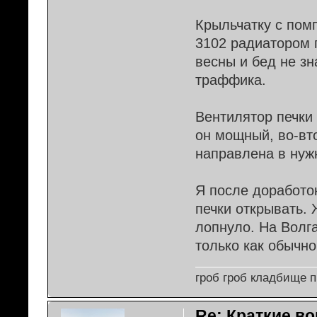
Крыльчатку с пом
3102 радиатором п
весны и бед не зн
траффика.
Вентилятор печки 
он мощный, во-вто
направлена в нужн
Я после доработо
печки открывать. 
лопнуло. На Волг
только как обычно
гроб гроб кладбище 
Re: Краткие во