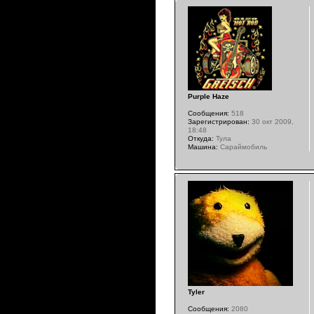
Purple Haze
Сообщения:
518
Зарегистрирован:
30 окт 2009,
18:48
Откуда:
Тула
Машина:
Сараймобиль
Tyler
Сообщения:
2080