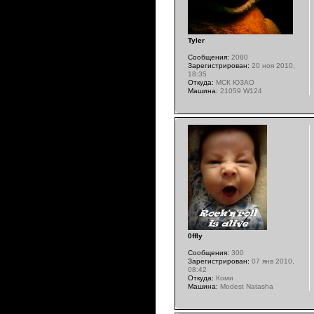
Tyler
Сообщения:
2080
Зарегистрирован:
20 ноя 2010,
18:35
Откуда:
МСК ЮЗАО
Машина:
21059 W124
0ffly
Сообщения:
300
Зарегистрирован:
07 янв 2010,
08:42
Откуда:
Коми
Машина:
Modest Natasha