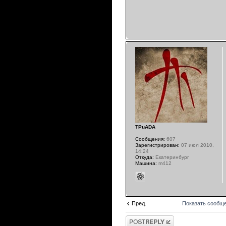
TPuADA
Сообщения:
607
Зарегистрирован:
07 июл 2010,
14:24
Откуда:
Екатеринбург
Машина:
m412
Пред.
Показать сообще
Ответить