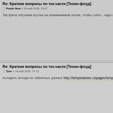
Re: Краткие вопросы по тех.части [Техно-флуд]
Purple Haze
» 18 май 2018, 13:47
Застряла латунная втулка на алюминиевом штоке, чтобы снять - надо 
Re: Краткие вопросы по тех.части [Техно-флуд]
Tyler
» 18 май 2018, 17:13
охладить исходя из табличных данных
http://temperatures.ru/pages/tempe