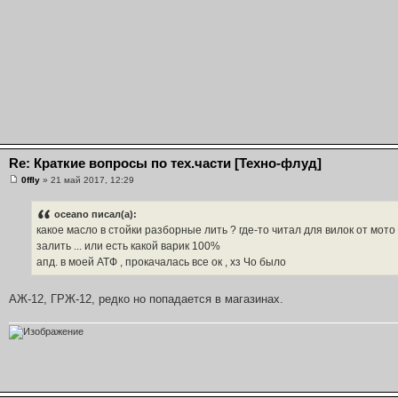
Re: Краткие вопросы по тех.части [Техно-флуд]
0ffly
» 21 май 2017, 12:29
oceano писал(а):
какое масло в стойки разборные лить ? где-то читал для вилок от мото
залить ... или есть какой варик 100%
апд. в моей АТФ , прокачалась все ок , хз Чо было
АЖ-12, ГРЖ-12, редко но попадается в магазинах.