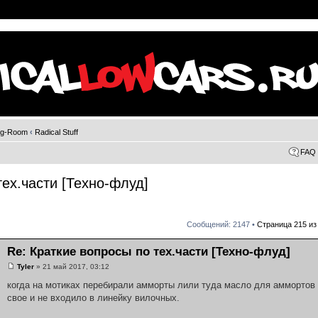
ng-Room
‹
Radical Stuff
FAQ
тех.части [Техно-флуд]
Сообщений: 2147 •
Страница
215
и
Re: Краткие вопросы по тех.части [Техно-флуд]
Tyler
» 21 май 2017, 03:12
когда на мотиках перебирали амморты лили туда масло для аммортов 
свое и не входило в линейку вилочных.