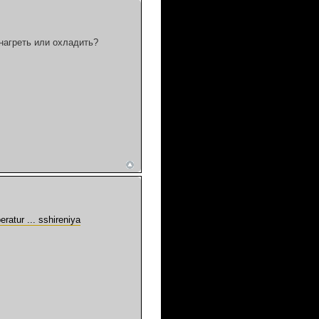
нагреть или охладить?
ratur ... sshireniya