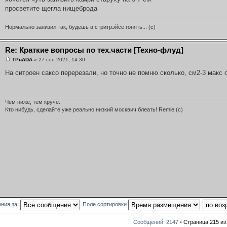
просветите щегла нищеброда
Нормально занизил так, будешь в стритрэйсе гонять... (c)
Re: Краткие вопросы по тех.части [Техно-флуд]
TPuADA
» 27 сен 2021, 14:30
На ситроен саксо перерезали, но точно не помню сколько, см2-3 макс о
Чем ниже, тем круче.
Кто нибудь, сделайте уже реально низкий москвич блеать! Remie (с)
ния за:
Поле сортировки
Сообщений: 2147 •
Страница
215
и