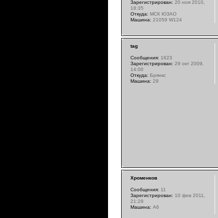
Зарегистрирован:
20 ноя 2010,
18:35
Откуда:
МСК ЮЗАО
Машина:
21059 W124
tag
Сообщения:
1623
Зарегистрирован:
29 окт 2009,
14:00
Откуда:
Брянкс
Машина:
29
Хроменков
Сообщения:
11
Зарегистрирован:
10 фев 2011,
21:29
Машина:
A6