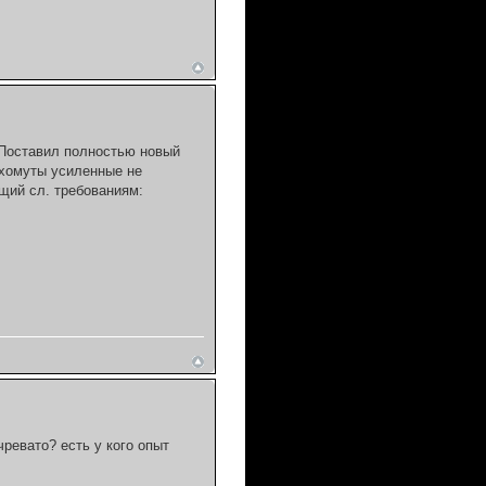
 Поставил полностью новый
, хомуты усиленные не
щий сл. требованиям:
ревато? есть у кого опыт