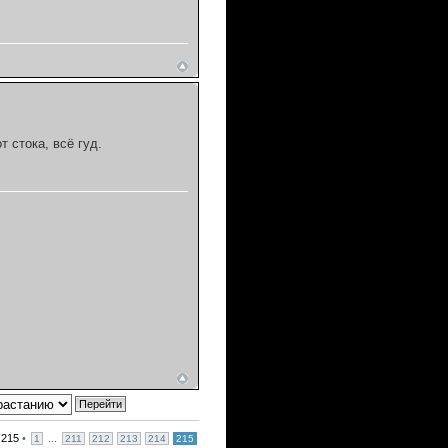
т стока, всё гуд.
з
215
•
...
1
211
212
213
214
215