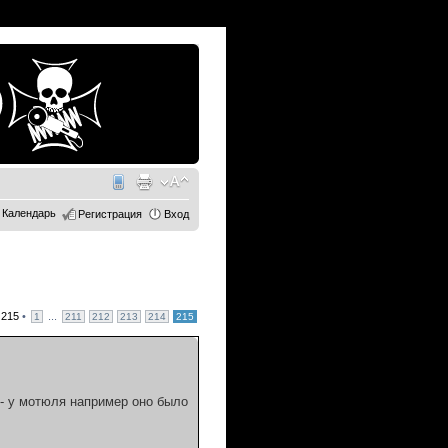
Календарь
Регистрация
Вход
з
215
•
...
1
211
212
213
214
215
- у мотюля например оно было