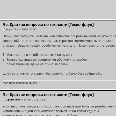
Re: Краткие вопросы по тех.части [Техно-флуд]
tag
» 21 окт 2018, 21:05
Парни, посоветуйте, из каких компонентов собрать выхлоп на зубило?
заводской, но стоит притопить, как теряется герметичность на стыках
спасают. Вварил гофру, особо легче не стало. Нужен выхлоп, отвечаю
1. Максимально тихий, прямотоки не нужны
2. Только фланцевые соединения ибо хомуты заебли
3. Качественный, дабы не сгнил за сезон
Если есть какие-то варики без сварки, то было бы вообще збс.
гроб гроб кладбище пидор
Re: Краткие вопросы по тех.части [Техно-флуд]
Хроменков
» 24 авг 2021, 02:37
если на штоке заводского амортизатора нарезать больше резьбы, чем ч
использования данного колхоза? возможно на таком ездить?
хочется чуть занизить камри старуху на 5-7 см