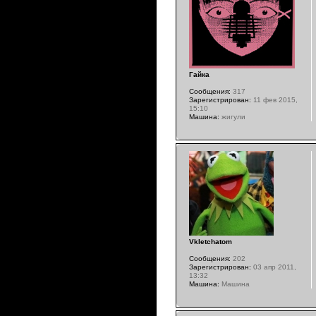
Гайка
Сообщения:
317
Зарегистрирован:
11 фев 2015,
15:10
Машина:
жигули
Vkletchatom
Сообщения:
202
Зарегистрирован:
03 апр 2011,
13:32
Машина:
Машина