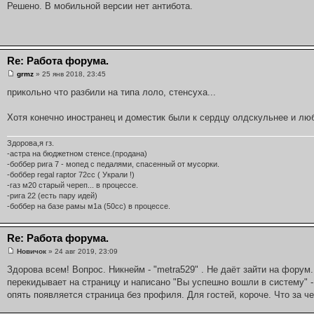
Решено. В мобильной версии нет антибота.
Re: Работа форума.
grmz
» 25 янв 2018, 23:45
прикольно что разбили на типа лоло, стенсуха...
Хотя конечно иностранец и доместик были к сердцу олдскульнее и лю
Здорова,я гз.
-астра на бюджетном стенсе.(продана)
-боббер рига 7 - мопед с педалями, спасенный от мусорки.
-боббер regal raptor 72cc ( Украли !)
-газ м20 старый череп... в процессе.
-рига 22 (есть пару идей)
-боббер на базе рамы м1а (50сс) в процессе.
Re: Работа форума.
Новичок
» 24 авг 2019, 23:09
Здорова всем! Вопрос. Никнейм - "metra529" . Не даёт зайти на форум.
перекидывает на страницу и написано "Вы успешно вошли в систему" -
опять появляется страница без профиля. Для гостей, короче. Что за 