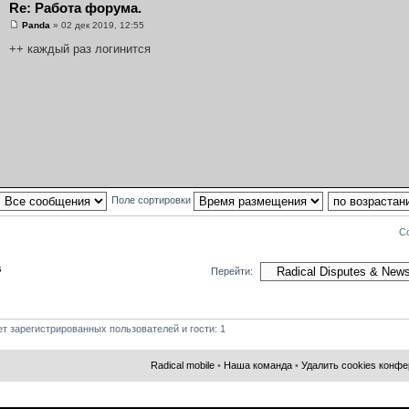
Re: Работа форума.
Panda
» 02 дек 2019, 12:55
++ каждый раз логинится
Поле сортировки
С
s
Перейти:
т зарегистрированных пользователей и гости: 1
Radical mobile
•
Наша команда
•
Удалить cookies конф