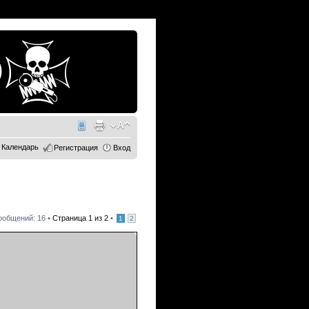
Календарь
Регистрация
Вход
ообщений: 16 •
Страница
1
из
2
•
1
2