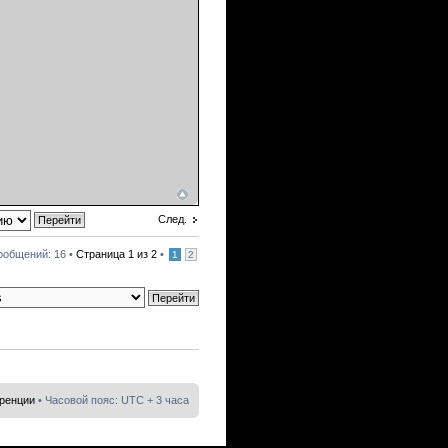
След.
ообщений: 16 •
Страница
1
из
2
•
1
2
еренции
• Часовой пояс: UTC + 3 часа