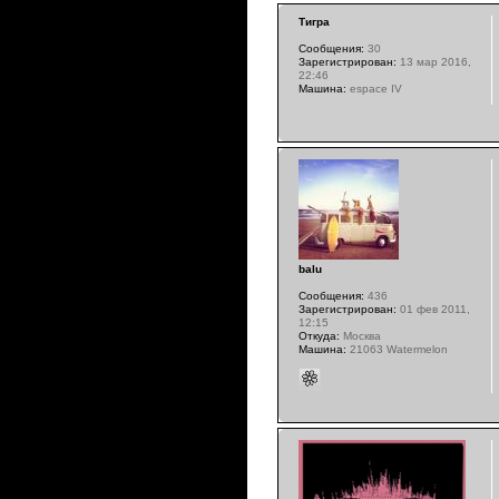
Тигра
Сообщения:
30
Зарегистрирован:
13 мар 2016,
22:46
Машина:
espace IV
balu
Сообщения:
436
Зарегистрирован:
01 фев 2011,
12:15
Откуда:
Москва
Машина:
21063 Watermelon