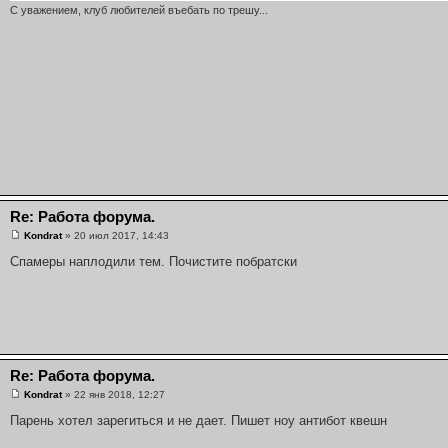
С уважением, клуб любителей въебать по трешу...
Re: Работа форума.
Kondrat
» 20 июл 2017, 14:43
Спамеры наплодили тем. Почистите побратски
Re: Работа форума.
Kondrat
» 22 янв 2018, 12:27
Парень хотел зарегиться и не дает. Пишет ноу антибот квешн