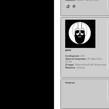
grmz
Сообщения:
155
Зарегистрирован:
09 фев 2011,
23:45
Откуда:
Юбилейный МО (Королев)
Машина:
победа
Новичок