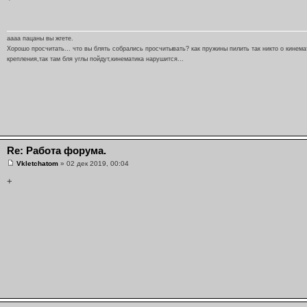
аааа пацаны вы жгете.
Хорошо просчитать... что вы блять собрались просчитывать? как пружины пилить так никто о кинема
крепления,так там бля углы пойдут,кинематика нарушится...
Re: Работа форума.
Vkletchatom
» 02 дек 2019, 00:04
+