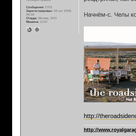
Сообщения:
5703
Зарегистрирован:
09 окт 2009,
Начнём-с. Челы к
08:39
Откуда:
Москва, ЗАО
Машина:
2103
http://theroadside
http://www.royalgarag