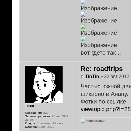
вот гдето так ..
Re: roadtrips
TinTin
» 22 авг 2012,
Частью южной дви
шикарно в Анапу.
Фотки по ссылке
TinTin
viewtopic.php?f=2
Сообщения:
820
Зарегистрирован:
28 окт 2009,
21:39
Откуда:
Краснодар-Москва
Машина:
2106, 2402