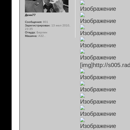
Денн77
Сообщения:
801
Зарегистрирован:
13 июл 2010,
23:35
Откуда:
Берлин
Машина:
А32..
[img]http://s005.ra