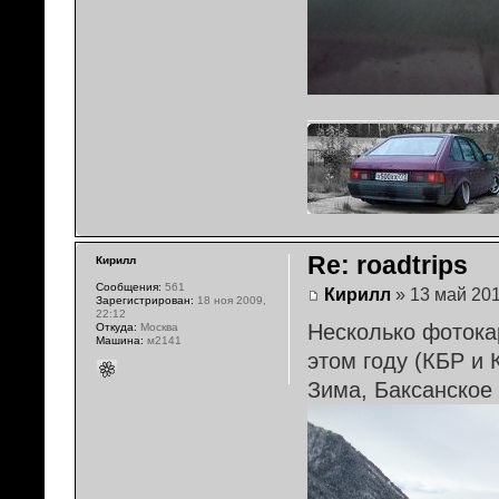
Re: roadtrips
Кирилл
Сообщения:
561
Кирилл
» 13 май 201
Зарегистрирован:
18 ноя 2009,
22:12
Несколько фотокар
Откуда:
Москва
Машина:
м2141
этом году (КБР и 
Зима, Баксанское