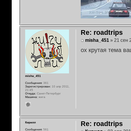
Re: roadtrips
misha_451
» 21 сен 
ох крутая тема ва
misha_451
Сообщения:
361
Зарегистрирован:
10 апр 2011,
21:45
Откуда:
Санкт-Петербург
Машина:
жига
Re: roadtrips
Кирилл
Сообщения:
561