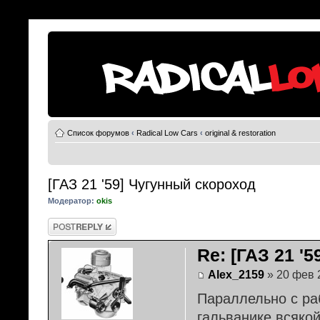
Список форумов
‹
Radical Low Cars
‹
original & restoration
[ГАЗ 21 '59] Чугунный скороход
Модератор:
okis
Ответить
Re: [ГАЗ 21 '
Alex_2159
» 20 фев 
Параллельно с ра
гальванике всяко