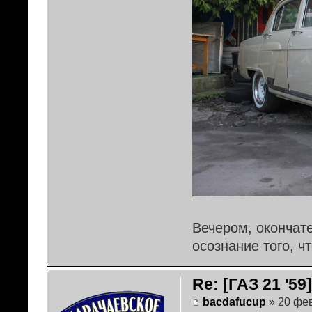
Вечером, окончат
осознание того, ч
Re: [ГАЗ 21 '5
bacdafucup
» 20 фев