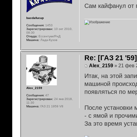
Сам кайфанул от 
bacdafucup
Сообщения:
1453
Зарегистрирован:
10 окт 2010,
08:30
Откуда:
Ессентуки/РнД
Машина:
Лада-Кузов
Re: [ГАЗ 21 '5
Alex_2159
» 21 фев 
Итак, на этой запи
машиной происход
Alex_2159
появляться по мер
Сообщения:
47
Зарегистрирован:
24 янв 2018,
11:30
После установки 
Машина:
ГАЗ 21 1959 V8
- с ямой и прочим
За это время уста