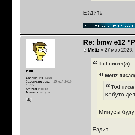
Ездить
Re: bmw e12 "
Metiz
» 27 мар 2026, 
Tod писал(а):
Metiz
Metiz писал(
Сообщения:
1458
Зарегистрирован:
15 май 2010,
10:35
Tod писал
Откуда:
Москва
Машина:
жигули
Кабуто дел
Минусы буду
Ездить