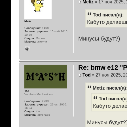
Metiz
» 17 ноя 2025, 
Tod писал(а):
Кабуто делаешь
Metiz
Сообщения:
1458
Зарегистрирован:
15 май 2010,
10:35
Минусы будут?)
Откуда:
Москва
Машина:
жигули
Re: bmw e12 "
Tod
» 27 ноя 2025, 2
Metiz писал(а)
Tod
Vombats Mechanicals
Tod писал(а
Сообщения:
2733
Кабуто делае
Зарегистрирован:
29 окт 2009,
16:24
Откуда:
Кзн
Машина:
автопарк
Минусы будут?