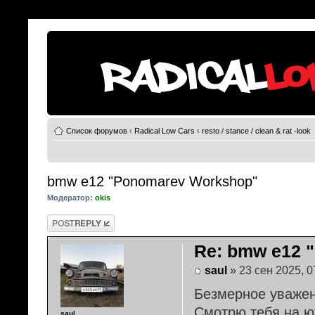
Список форумов
‹
Radical Low Cars
‹
resto / stance / clean & rat -look
bmw e12 "Ponomarev Workshop"
Модератор:
okis
Ответить
Re: bmw e12 
saul
» 23 сен 2025, 0
Безмерное уважени
Смотрю тебя на ю
saul