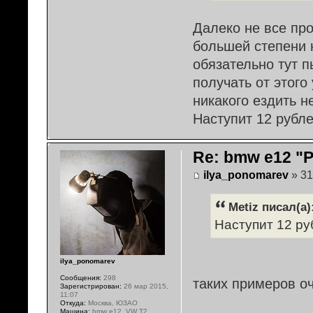
Далеко не все про
большей степени н
обязательно тут п
получать от этого
никакого ездить н
Наступит 12 рубл
Re: bmw e12 "
ilya_ponomarev
» 31
Metiz писал(а)
Наступит 12 ру
ilya_ponomarev
Сообщения:
298
таких примеров оч
Зарегистрирован:
26 мар 2015,
11:07
Откуда:
Москва, ЮЗАО
Машина:
bmw e12, VW T2