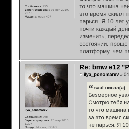
то что машина неи
Сообщения:
255
Зарегистрирован:
03 ноя 2010,
это время скилл п
22:18
Машина:
мзма 407
парься. Я 10 лет 
почти каждый день
изменить, передел
состоянии. проще
платформу, чем п
Re: bmw e12 "
ilya_ponomarev
» 04
saul писал(а):
Безмерное уваж
Смотрю тебя на
то что машина 
ilya_ponomarev
за это время с
Сообщения:
298
Зарегистрирован:
26 мар 2015,
не парься. Я 1
11:07
Откуда:
Москва, ЮЗАО