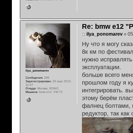
Re: bmw e12 "
ilya_ponomarev
» 05
Ну что я могу ск
8к км по фестивал
нужно исправлять
эксплуатации.
ilya_ponomarev
больше всего меня
Сообщения:
298
прошлом году я к
Зарегистрирован:
26 мар 2015,
11:07
Откуда:
Москва, ЮЗАО
интегрировать. вы
Машина:
bmw e12, VW T2
этому берём плас
фалнец болтами, 
редуктор, так как