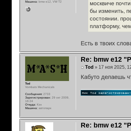
Машина:
bmw e12, VW T2
москвиче почти
бы изменить, п
состоянии. про
платформу, чем
Есть в твоих слов
Re: bmw e12 "
Tod
» 17 ноя 2025, 1
Кабуто делаешь чт
Tod
Vombats Mechanicals
Сообщения:
2733
Зарегистрирован:
29 окт 2009,
16:24
Откуда:
Кзн
Машина:
автопарк
Re: bmw e12 "