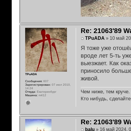
Re: 21063'89 W
TPuADA
» 10 май 20
Я тоже уже отошёл
вроде лет 5-ть уж
выезжает. Как ока
приносило больше
TPuADA
живой.
Сообщения:
607
Зарегистрирован:
07 июл 2010,
14:24
Чем ниже, тем круче.
Откуда:
Екатеринбург
Машина:
m412
Кто нибудь, сделайте
Re: 21063'89 W
balu
» 16 май 2024, 