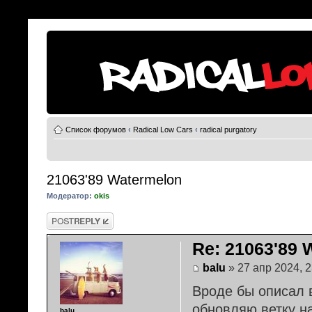
Список форумов
‹
Radical Low Cars
‹
radical purgatory
21063'89 Watermelon
Модератор:
okis
Ответить
Re: 21063'89 
balu
» 27 апр 2024, 2
Вроде бы описал 
обновляю ветку на
balu