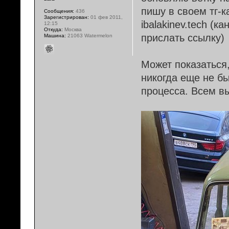
пишу в своем тг-к
Сообщения:
436
Зарегистрирован:
01 фев 2011,
ibalakinev.tech (к
12:15
Откуда:
Москва
прислать ссылку)
Машина:
21063 Watermelon
Может показаться,
никогда еще не б
процесса. Всем в