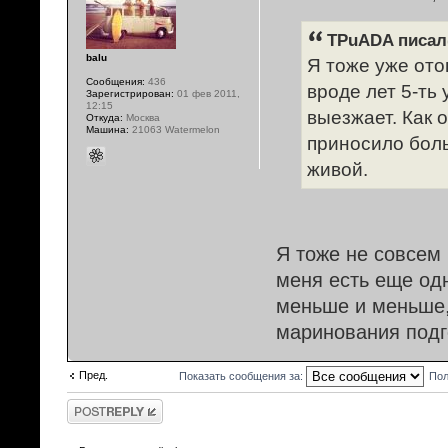
TPuADA писал(
balu
Я тоже уже ото
Сообщения:
436
вроде лет 5-ть
Зарегистрирован:
01 фев 2011,
12:15
выезжает. Как 
Откуда:
Москва
Машина:
21063 Watermelon
приносило боль
живой.
Я тоже не совсем 
меня есть еще одн
меньше и меньше,
маринования под
Пред.
Показать сообщения за:
Пол
Ответить