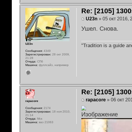
Re: [2105] 1300s
U23n
» 05 окт 2016, 
Ушел. Снова.
U23n
"Tradition is a guide 
Сообщения:
4349
Зарегистрирован:
28 окт 2009,
21:28
Откуда:
СПб
Машина:
фуллсайз, например
Re: [2105] 1300s
rapacore
» 06 окт 20
rapacore
Сообщения:
2174
Зарегистрирован:
18 ноя 2010,
21:14
Откуда:
Мск
Машина:
ваз 21063