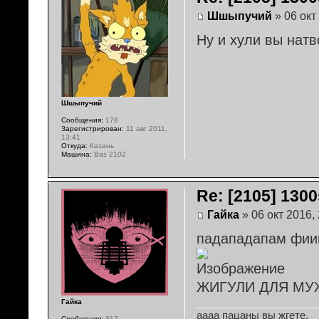
Шшыпучий
» 06 окт
Ну и хули вы нат
Шшыпучий
Сообщения:
178
Зарегистрирован:
11 авг 2011,
13:41
Откуда:
Казань
Машина:
Ваз 2102
Re: [2105] 1300s
Гайка
» 06 окт 2016,
падападапам фиии
ЖИГУЛИ ДЛЯ МУ
Гайка
аааа пацаны вы жгете.
Сообщения:
317