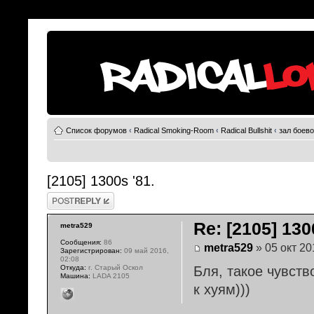
Список форумов
‹
Radical Smoking-Room
‹
Radical Bullshit
‹
зал боево
[2105] 1300s '81.
Ответить
Re: [2105] 130
metra529
Сообщения:
86
metra529
» 05 окт 20
Зарегистрирован:
09 май 2016,
02:08
Откуда:
г. Старый Оскол
Бля, такое чувств
Машина:
LADA 2105
к хуям)))