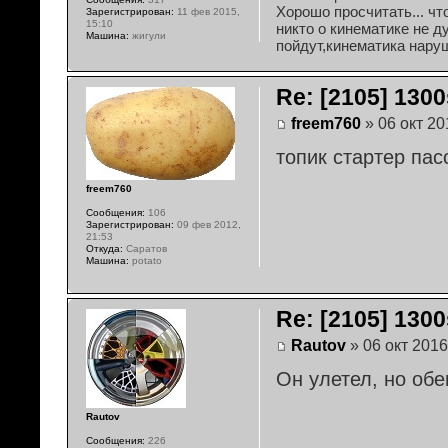
Хорошо просчитать... чт
Зарегистрирован:
11 фев 2015,
15:10
никто о кинематике не д
Машина:
жигули
пойдут,кинематика наруш
Re: [2105] 1300s
freem760
» 06 окт 20
топик стартер пас
freem760
Сообщения:
106
Зарегистрирован:
09 фев 2012,
21:53
Откуда:
Саратов
Машина:
potato
Re: [2105] 1300s
Rautov
» 06 окт 2016
Он улетел, но обе
Rautov
Сообщения:
226