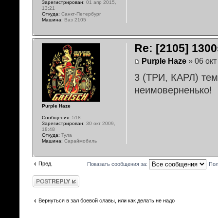
Зарегистрирован:
01 апр 2015,
13:21
Откуда:
Санкт-Петербург
Машина:
Ваз 2105
Re: [2105] 1300s
Purple Haze
» 06 окт
3 (ТРИ, КАРЛ) тем
неимоверненько!
Purple Haze
Сообщения:
518
Зарегистрирован:
30 окт 2009,
18:48
Откуда:
Тула
Машина:
Сараймобиль
Пред.
Показать сообщения за:
Пол
Ответить
Вернуться в зал боевой славы, или как делать не надо