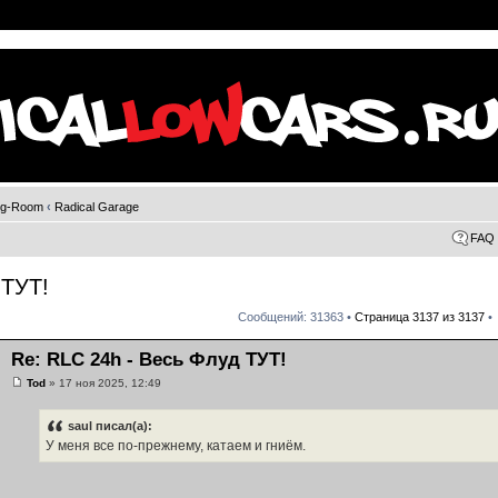
ng-Room
‹
Radical Garage
FAQ
 ТУТ!
Сообщений: 31363 •
Страница
3137
из
3137
•
Re: RLC 24h - Весь Флуд ТУТ!
Tod
» 17 ноя 2025, 12:49
saul писал(а):
У меня все по-прежнему, катаем и гниём.