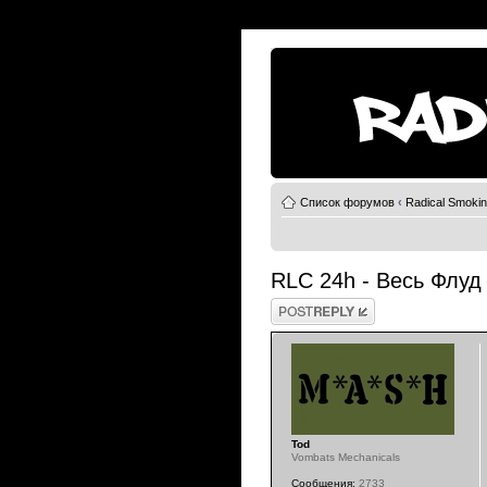
Список форумов
‹
Radical Smoki
RLC 24h - Весь Флуд
Ответить
Tod
Vombats Mechanicals
Сообщения:
2733