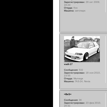
Зарегистрирован:
29 окт 2009,
16:24
Откуда:
Кзн
Машина:
автопарк
vadi-17
Сообщения:
532
Зарегистрирован:
18 ноя 2010,
23:55
Откуда:
Мытищи
Машина:
ГАЗ-24, Nexia
=Be$=
Сообщения:
36
Зарегистрирован:
23 фев 2010,
20:31