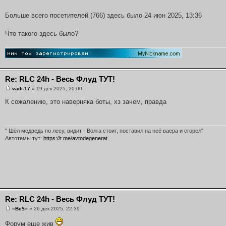
Больше всего посетителей (766) здесь было 24 июн 2025, 13:36
Что такого здесь было?
Re: RLC 24h - Весь Флуд ТУТ!
vadi-17
» 19 дек 2025, 20:00
К сожалению, это наверняка боты, хз зачем, правда
" Шёл медведь по лесу, видит - Волга стоит, поставил на неё ваера и сгорел"
Автотемы тут:
https://t.me/avtodegenerat
Re: RLC 24h - Весь Флуд ТУТ!
=Be$=
» 26 дек 2025, 22:39
Форум еще жив