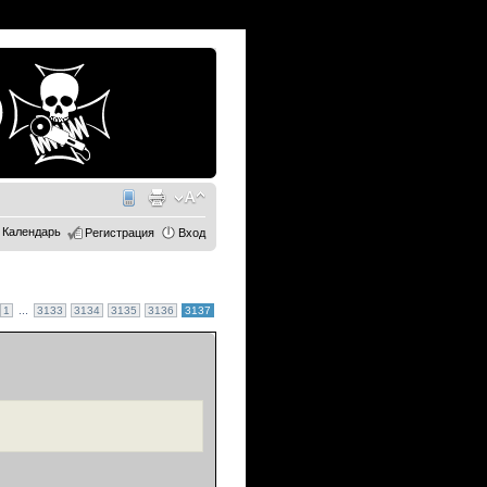
Календарь
Регистрация
Вход
...
1
3133
3134
3135
3136
3137