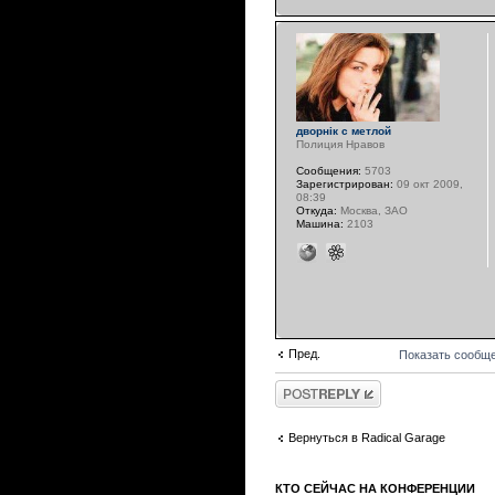
дворнiк с метлой
Полиция Нравов
Сообщения:
5703
Зарегистрирован:
09 окт 2009,
08:39
Откуда:
Москва, ЗАО
Машина:
2103
Пред.
Показать сообще
Ответить
Вернуться в Radical Garage
КТО СЕЙЧАС НА КОНФЕРЕНЦИИ