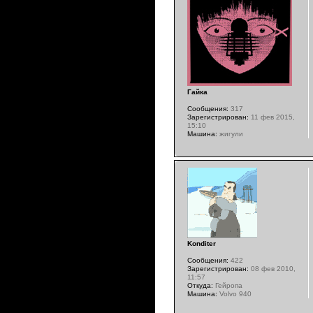
Гайка
Сообщения:
317
Зарегистрирован:
11 фев 2015,
15:10
Машина:
жигули
Konditer
Сообщения:
422
Зарегистрирован:
08 фев 2010,
11:57
Откуда:
Гейропа
Машина:
Volvo 940