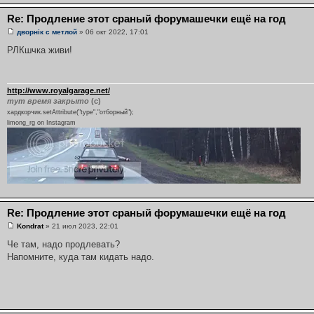
Re: Продление этот сраный форумашечки ещё на год
дворнiк с метлой
» 06 окт 2022, 17:01
РЛКшчка живи!
http://www.royalgarage.net/
тут время закрыто
(с)
хардкорчик.setAttribute("type","отборный");
limong_rg on Instagram
Re: Продление этот сраный форумашечки ещё на год
Kondrat
» 21 июл 2023, 22:01
Че там, надо продлевать?
Напомните, куда там кидать надо.