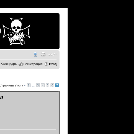
Календарь
Регистрация
Вход
Страница
7
из
7
•
...
1
3
4
5
6
7
од