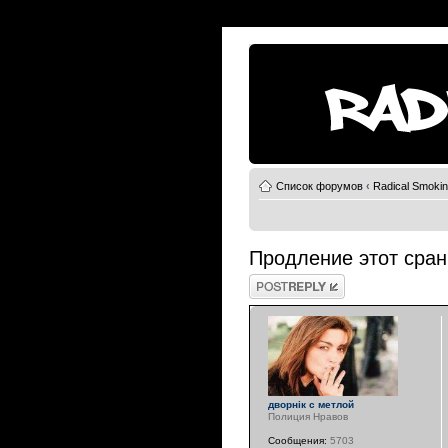
Список форумов
‹
Radical Smoki
Продление этот сра
Ответить
дворнiк с метлой
Полиция Нравов
Сообщения:
5703