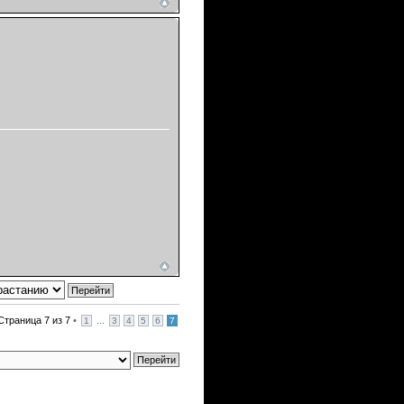
Страница
7
из
7
•
...
1
3
4
5
6
7