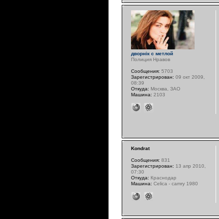
дворнiк с метлой
Полиция Нравов
Сообщения:
5703
Зарегистрирован:
09 окт 2009,
08:39
Откуда:
Москва, ЗАО
Машина:
2103
Kondrat
Сообщения:
831
Зарегистрирован:
13 апр 2010,
07:30
Откуда:
Краснодар
Машина:
Celica - camry 1980