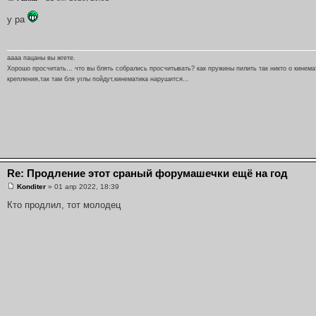
у ра
аааа пацаны вы жгете.
Хорошо просчитать... что вы блять собрались просчитывать? как пружины пилить так никто о кинема
крепления,так там бля углы пойдут,кинематика нарушится...
Re: Продление этот сраный форумашечки ещё на год
Konditer
» 01 апр 2022, 18:39
Кто продлил, тот молодец