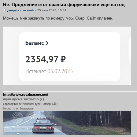
Re: Продление этот сраный форумашечки ещё на год
дворнiк с метлой
» 25 июл 2023, 10:34
Можешь мне закинуть по номеру моб. Сбер. Сайт оплачен.
http://www.royalgarage.net/
тут время закрыто
(с)
хардкорчик.setAttribute("type","отборный");
limong_rg on Instagram