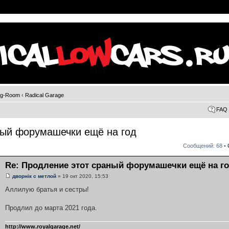
ng-Room
‹
Radical Garage
FAQ
ный форумашечки ещё на год
Сообщений: 68 •
Re: Продление этот сраный форумашечки ещё на г
дворнiк с метлой
» 19 окт 2020, 15:53
Аллилую братья и сестры!
Продлил до марта 2021 года.
http://www.royalgarage.net/