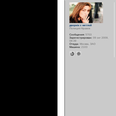
дворнiк с метлой
Полиция Нравов
Сообщения:
5703
Зарегистрирован:
09 окт 2009,
08:39
Откуда:
Москва, ЗАО
Машина:
2103