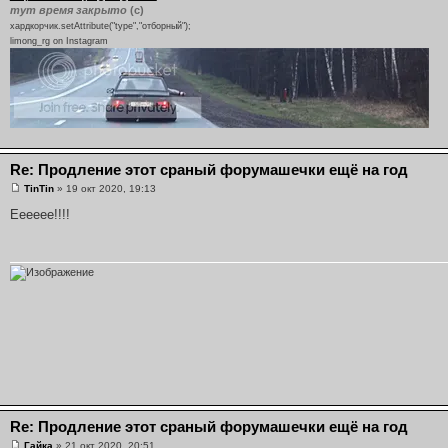
тут время закрыто
(с)
хардкорчик.setAttribute("type","отборный");
limong_rg on Instagram
Re: Продление этот сраный форумашечки ещё на год
TinTin
» 19 окт 2020, 19:13
Ееееее!!!!
Re: Продление этот сраный форумашечки ещё на год
Гайка
» 21 окт 2020, 20:51