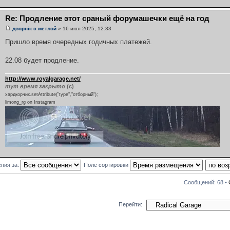
Re: Продление этот сраный форумашечки ещё на год
дворнiк с метлой
» 16 июл 2025, 12:33
Пришло время очередных годичных платежей.
22.08 будет продление.
http://www.royalgarage.net/
тут время закрыто
(с)
хардкорчик.setAttribute("type","отборный");
limong_rg on Instagram
ния за:
Поле сортировки
Сообщений: 68 •
Перейти: