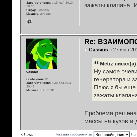
Зарегистрирован:
15 май 2010,
зажаты клапана. 
10:35
Откуда:
Москва
Машина:
жигули
Re: ВЗАИМОПО
Cassius
» 27 июн 201
Metiz писал(а)
Ну самое очеви
Cassius
генератора и з
Сообщения:
31
Зарегистрирован:
20 дек 2011,
Плюс я бы еще
20:42
Машина:
ВАЗ 2101
зажаты клапана
Проблема решена,
массы на кузов и 
Пред.
Показать сообщения за:
Пол