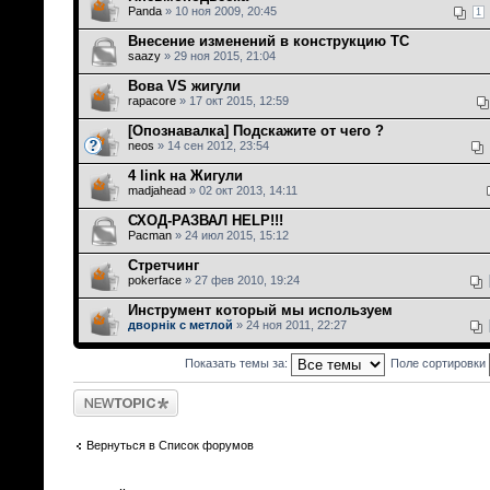
Panda
» 10 ноя 2009, 20:45
1
Внесение изменений в конструкцию ТС
saazy
» 29 ноя 2015, 21:04
Вова VS жигули
rapacore
» 17 окт 2015, 12:59
[Опознавалка] Подскажите от чего ?
neos
» 14 сен 2012, 23:54
4 link на Жигули
madjahead
» 02 окт 2013, 14:11
СХОД-РАЗВАЛ HELP!!!
Pacman
» 24 июл 2015, 15:12
Стретчинг
pokerface
» 27 фев 2010, 19:24
Инструмент который мы используем
дворнiк с метлой
» 24 ноя 2011, 22:27
Показать темы за:
Поле сортировки
Новая тема
Вернуться в Список форумов