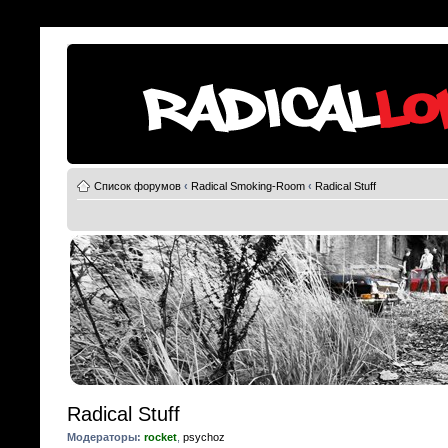
Список форумов
‹
Radical Smoking-Room
‹
Radical Stuff
Radical Stuff
Модераторы:
rocket
,
psychoz