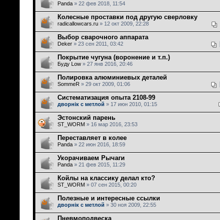
Panda
» 22 фев 2018, 11:54
Колесные проставки под другую сверловку
radicallowcars.ru
» 12 окт 2009, 22:28
Выбор сварочного аппарата
Deker
» 23 сен 2011, 03:42
Покрытие чугуна (воронение и т.п.)
Буду Low
» 27 янв 2016, 20:46
Полировка алюминиевых деталей
SommeR
» 29 окт 2009, 01:06
Систематизация опыта 2108-99
дворнiк с метлой
» 17 июн 2010, 01:15
Эстонский парень
ST_WORM
» 16 мар 2016, 23:53
Переставляет в колее
Panda
» 22 июн 2016, 18:59
Укорачиваем Рычаги
Panda
» 21 фев 2015, 11:29
Койлы на классику делал кто?
ST_WORM
» 07 сен 2015, 00:20
Полезные и интересные ссылки
дворнiк с метлой
» 30 ноя 2009, 22:55
Пневмоподвеска