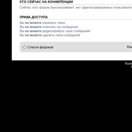
КТО СЕЙЧАС НА КОНФЕРЕНЦИИ
Сейчас этот форум просматривают: нет зарегистрированных пользователе
ПРАВА ДОСТУПА
Вы
не можете
начинать темы
Вы
не можете
отвечать на сообщения
Вы
не можете
редактировать свои сообщения
Вы
не можете
удалять свои сообщения
Rad
Список форумов
Radi