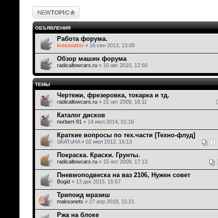
Новая тема
ОБЪЯВЛЕНИЯ
Работа форума.
krasavator
» 16 сен 2013, 13:05
Обзор машин форума
radicallowcars.ru
» 10 авг 2010, 12:50
ТЕМЫ
Чертежи, фрезеровка, токарка и тд.
radicallowcars.ru
» 22 окт 2009, 18:11
Каталог дисков
norbert-91
» 14 июл 2014, 01:16
Краткие вопросы по тех.части [Техно-флуд]
SKATuHA » 02 июл 2012, 16:13
1
Покраска. Краски. Грунты.
radicallowcars.ru
» 15 окт 2009, 17:13
Пневмоподвеска на ваз 2106, Нужен совет
Bogid
» 13 дек 2015, 15:57
Трипоид мразиш
maksonets
» 27 апр 2018, 15:21
Ржа на блоке