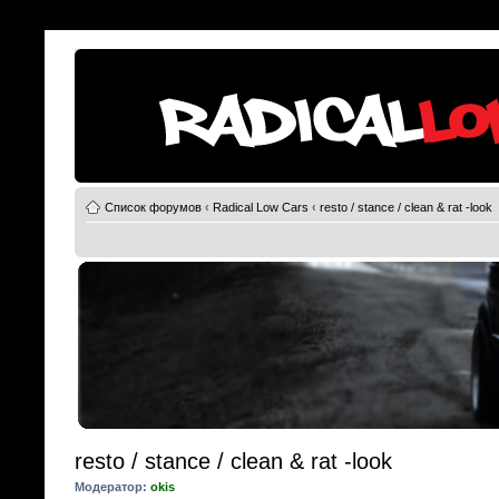
Список форумов
‹
Radical Low Cars
‹
resto / stance / clean & rat -look
resto / stance / clean & rat -look
Модератор:
okis