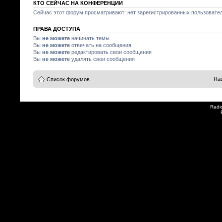
КТО СЕЙЧАС НА КОНФЕРЕНЦИИ
Сейчас этот форум просматривают: нет зарегистрированных пользователе
ПРАВА ДОСТУПА
Вы
не можете
начинать темы
Вы
не можете
отвечать на сообщения
Вы
не можете
редактировать свои сообщения
Вы
не можете
удалять свои сообщения
Rad
Список форумов
Radi