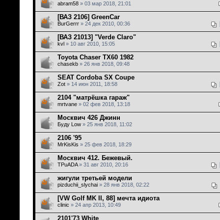
abram58
» 03 мар 2018, 21:01
[ВАЗ 2106] GreenCar
BurGerrr
» 24 дек 2010, 00:36
[ВАЗ 21013] "Verde Claro"
kvl
» 10 авг 2010, 15:05
Toyota Chaser TX60 1982
chasekb
» 26 янв 2018, 09:48
SEAT Cordoba SX Coupe
Zot
» 14 июн 2011, 18:58
2104 "матрёшка гараж"
mrtvane
» 02 фев 2018, 13:18
Москвич 426 Джинн
Буду Low
» 25 янв 2018, 11:02
2106 '95
MrKisKis
» 25 фев 2018, 18:29
Москвич 412. Бежевый.
TPuADA
» 31 авг 2010, 20:16
жигули третьей модели
pizduchii_slychai
» 28 янв 2018, 02:22
[VW Golf MK II, 88] мечта идиота
clinic
» 24 апр 2013, 10:49
2101'73 White