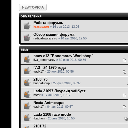
Новая тема
ОБЪЯВЛЕНИЯ
Работа форума.
krasavator
» 16 сен 2013, 13:05
Обзор машин форума
radicallowcars.ru
» 10 авг 2010, 12:50
ТЕМЫ
bmw e12 "Ponomarev Workshop"
ilya_ponomarev
» 30 июн 2016, 00:36
ГАЗ - 24 1970 года
vadi-17
» 23 ноя 2010, 00:56
2103 '75
bacdafucup
» 27 фев 2018, 09:37
Lada 21093 Лоурайд хайбуст
nsfor
» 17 сен 2012, 12:17
Nexia Animesque
vadi-17
» 04 авг 2011, 00:57
Lada 2108 race mode
tkachen
» 25 янв 2018, 16:50
2101'72