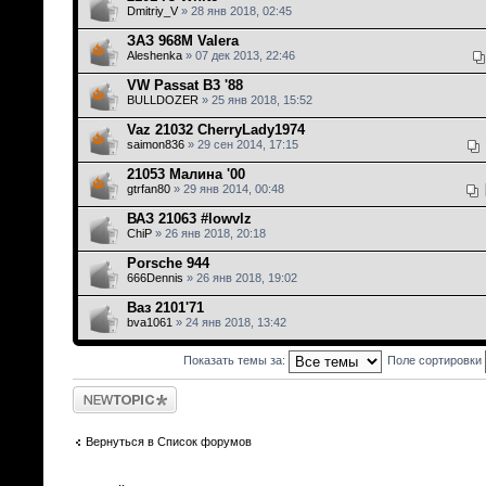
Dmitriy_V
» 28 янв 2018, 02:45
ЗАЗ 968М Valera
Aleshenka
» 07 дек 2013, 22:46
VW Passat B3 '88
BULLDOZER
» 25 янв 2018, 15:52
Vaz 21032 СherryLady1974
saimon836
» 29 сен 2014, 17:15
21053 Малина '00
gtrfan80
» 29 янв 2014, 00:48
ВАЗ 21063 #lowvlz
ChiP
» 26 янв 2018, 20:18
Porsche 944
666Dennis
» 26 янв 2018, 19:02
Ваз 2101'71
bva1061
» 24 янв 2018, 13:42
Показать темы за:
Поле сортировки
Новая тема
Вернуться в Список форумов