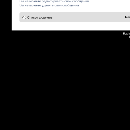
Вы
не можете
редактировать свои сообщения
Вы
не можете
удалять свои сообщения
Rad
Список форумов
Radi