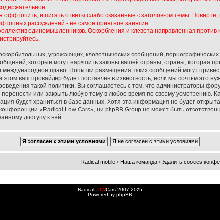
содержательное.
ффтопить, и писать ответы слабо связанные с заголовком темы. Поверте, ис
фтопных рассуждений - не самое приятное занятие.
в коллектив единомышленников. Оскорбления и клевета направленная против к
гистрируйтесь.
оскорбительных, угрожающих, клеветнических сообщений, порнографических
общений, которые могут нарушить законы вашей страны, страны, которая пре
ли международное право. Попытки размещения таких сообщений могут приве
 этом ваш провайдер будет поставлен в известность, если мы сочтём это ну
роведения такой политики. Вы соглашаетесь с тем, что администраторы фору
, перенести или закрыть любую тему в любое время по своему усмотрению. Ка
ация будет храниться в базе данных. Хотя эта информация не будет открыта
онференции «Radical Low Cars», ни phpBB Group не может быть ответственн
анному доступу к ней.
Radical mobile
•
Наша команда
•
Удалить cookies конф
Radical
LOW
Cars 2007-2025
Powered by
phpBB