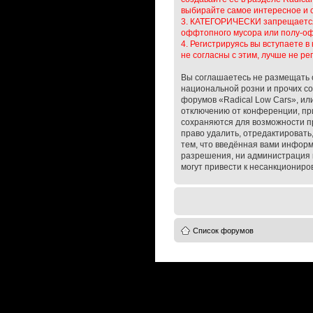
выбирайте самое интересное и 
3. КАТЕГОРИЧЕСКИ запрещается о
оффтопного мусора или полу-оф
4. Регистрируясь вы вступаете 
не согласны с этим, лучше не ре
Вы соглашаетесь не размещать 
национальной розни и прочих со
форумов «Radical Low Cars», и
отключению от конференции, при
сохраняются для возможности п
право удалить, отредактировать
тем, что введённая вами информ
разрешения, ни администрация к
могут привести к несанкциониров
Список форумов