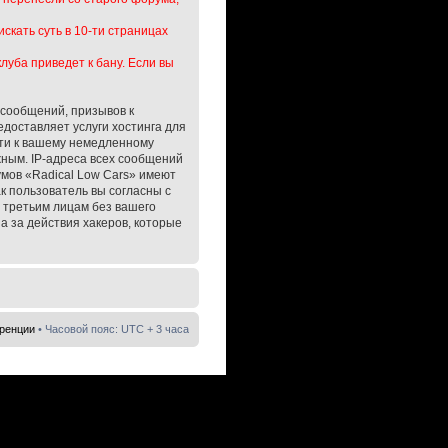
кать суть в 10-ти страницах
луба приведет к бану. Если вы
 сообщений, призывов к
доставляет услуги хостинга для
сти к вашему немедленному
жным. IP-адреса всех сообщений
мов «Radical Low Cars» имеют
к пользователь вы согласны с
 третьим лицам без вашего
а за действия хакеров, которые
еренции
• Часовой пояс: UTC + 3 часа