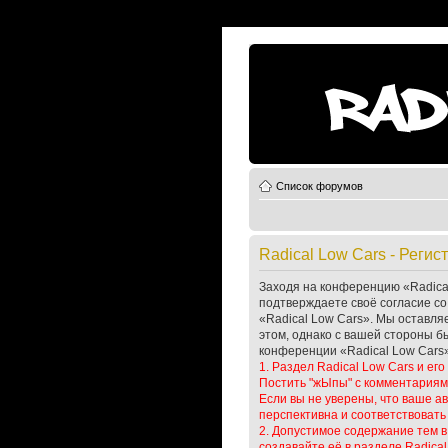
Список форумов
Radical Low Cars - Регис
Заходя на конференцию «Radical L
подтверждаете своё согласие со
«Radical Low Cars». Мы оставля
этом, однако с вашей стороны б
конференции «Radical Low Cars»
1. Раздел Radical Low Cars и е
Постить "жЫпы" с комментариями
Если вы не уверены, что ваше ав
перспективна и соответствовать
2. Допустимое содержание тем в 
создавайте её в разделе Radica