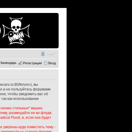
Календарь
Регистрация
Вход
cars.ru:80/forum»), вы
те и не пользуйтесь форумами
ное, чтобы уведомить вас об
 так как использование
 низких стильных* машин.
тему, размещайте ее во флуде.
dical Flood, и, если она будет
е уверены куда поместить тему -
е перенесли со старого форума,