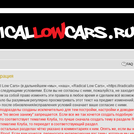
FAQ
трация
ow Cars» (в дальнейшем «мы», «наш», «Radical Low Cars», «https://iradicallow
 следующими условиями. Если вы не согласны с ними, пожалуйста, не заходи
ем за собой право изменять эти правила в любое время и сделаем всё возмож
ыло бы разумным регулярно просматривать этот текст на предмет изменений,
 после обновления/исправления условий означает ваше согласие с ними.
го подразделы созданы исключительно для тем постройки, настройки и доводки
 "по весне занижу" запрещается. Если все же так хочется создать подобную 
то соответствует тематике Клуба, то лучше сначала создать тему в разделе Ra
 тематике Клуба, то переедет в соответствующий раздел.
остальных разделах чётко указано в комментариях к ним. Опять же, если вы н
l Flood. Если вам хочется, переносите интересующие вас темы, которые мы н