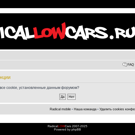
FAQ
енции
 все cookie, установленные данным форумом?
Radical mobile
•
Наша команда
•
Удалить cookies конф
Radical
LOW
Cars 2007-2025
Powered by
phpBB