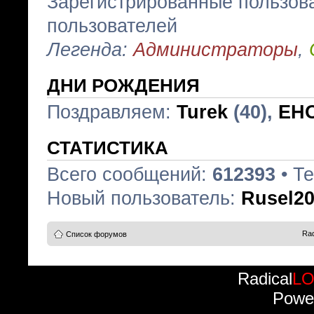
Зарегистрированные пользова
пользователей
Легенда:
Администраторы
,
ДНИ РОЖДЕНИЯ
Поздравляем:
Turek
(40),
EH
СТАТИСТИКА
Всего сообщений:
612393
• Т
Новый пользователь:
Rusel2
Rad
Список форумов
Radical
L
Powe