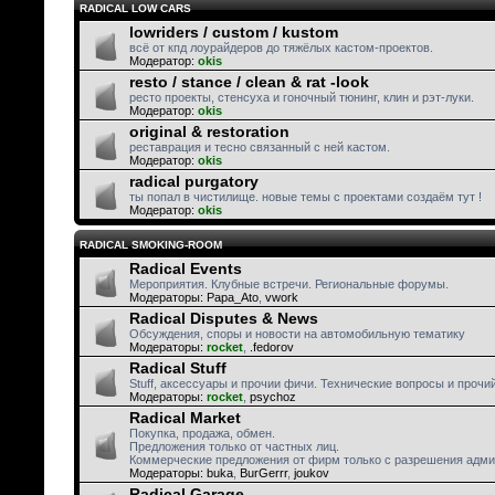
RADICAL LOW CARS
lowriders / custom / kustom
всё от кпд лоурайдеров до тяжёлых кастом-проектов.
Модератор:
okis
resto / stance / clean & rat -look
ресто проекты, стенсуха и гоночный тюнинг, клин и рэт-луки.
Модератор:
okis
original & restoration
реставрация и тесно связанный с ней кастом.
Модератор:
okis
radical purgatory
ты попал в чистилище. новые темы с проектами создаём тут !
Модератор:
okis
RADICAL SMOKING-ROOM
Radical Events
Мероприятия. Клубные встречи. Региональные форумы.
Модераторы:
Papa_Ato
,
vwork
Radical Disputes & News
Обсуждения, споры и новости на автомобильную тематику
Модераторы:
rocket
,
.fedorov
Radical Stuff
Stuff, аксессуары и прочии фичи. Технические вопросы и прочи
Модераторы:
rocket
,
psychoz
Radical Market
Покупка, продажа, обмен.
Предложения только от частных лиц.
Коммерческие предложения от фирм только с разрешения адми
Модераторы:
buka
,
BurGerrr
,
joukov
Radical Garage