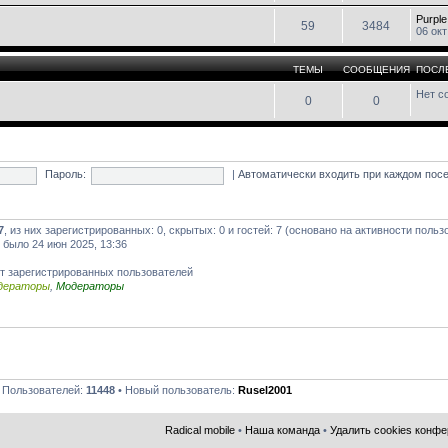
Purpl
59
3484
06 окт
ТЕМЫ
СООБЩЕНИЯ
ПОСЛ
Нет с
0
0
Пароль:
|
Автоматически входить при каждом по
7
, из них зарегистрированных: 0, скрытых: 0 и гостей: 7 (основано на активности поль
ь было 24 июн 2025, 13:36
т зарегистрированных пользователей
дераторы
,
Модераторы
 Пользователей:
11448
• Новый пользователь:
Rusel2001
Radical mobile
•
Наша команда
•
Удалить cookies конф