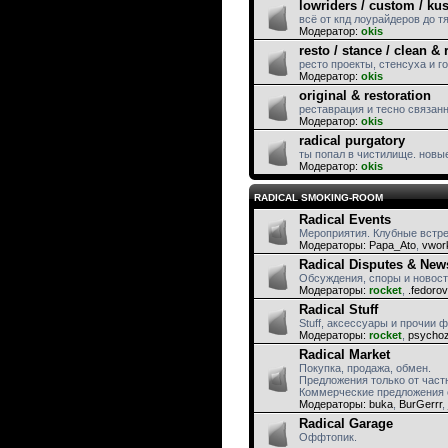
lowriders / custom / ku
всё от кпд лоурайдеров до т
Модератор:
okis
resto / stance / clean & 
ресто проекты, стенсуха и го
Модератор:
okis
original & restoration
реставрация и тесно связанн
Модератор:
okis
radical purgatory
ты попал в чистилище. новые
Модератор:
okis
RADICAL SMOKING-ROOM
Radical Events
Мероприятия. Клубные встр
Модераторы:
Papa_Ato
,
vwor
Radical Disputes & New
Обсуждения, споры и новос
Модераторы:
rocket
,
.fedorov
Radical Stuff
Stuff, аксессуары и прочии 
Модераторы:
rocket
,
psycho
Radical Market
Покупка, продажа, обмен.
Предложения только от част
Коммерческие предложения 
Модераторы:
buka
,
BurGerrr
,
Radical Garage
Оффтопик.