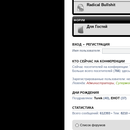
Radical Bullshit
ФОРУМ
Для Гостей
ВХОД
•
РЕГИСТРАЦИЯ
Имя пользователя:
КТО СЕЙЧАС НА КОНФЕРЕНЦИИ
Сейчас посетителей на конференции:
Больше всего посетителей (
766
) здес
Зарегистрированные пользователи: не
Легенда:
Администраторы
,
Супермо
ДНИ РОЖДЕНИЯ
Поздравляем:
Turek
(40),
EHOT
(37)
СТАТИСТИКА
Всего сообщений:
612393
• Тем:
8210
•
Список форумов