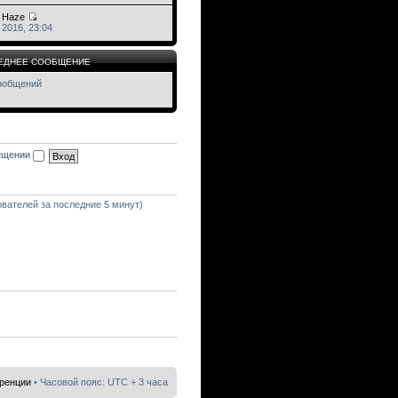
e Haze
 2016, 23:04
ЕДНЕЕ СООБЩЕНИЕ
ообщений
сещении
зователей за последние 5 минут)
еренции
• Часовой пояс: UTC + 3 часа