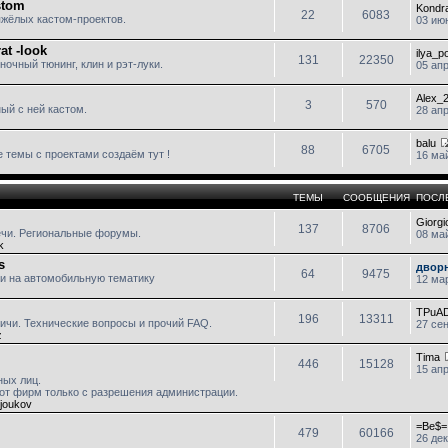
stom
Kondr
22
6083
яжёлых кастом-проектов.
03 июн
rat -look
ilya_
131
22350
ночный тюнинг, клин и рэт-луки.
05 апр
Alex_
3
570
ый с ней кастом.
28 апр
balu
88
6705
 темы с проектами создаём тут !
16 май
ТЕМЫ
СООБЩЕНИЯ
ПОСЛ
Giorgi
137
8706
ечи. Региональные форумы.
08 май
k
s
дворн
64
9475
ти на автомобильную тематику
12 мар
TPuA
196
13311
фичи. Технические вопросы и прочий FAQ.
27 сен
z
Tima
446
15128
15 апр
ных лиц.
от фирм только с разрешения администрации.
joukov
=Be$=
479
60166
26 дек